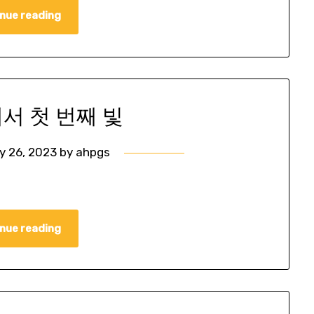
nue reading
에서 첫 번째 빛
y 26, 2023
by
ahpgs
nue reading