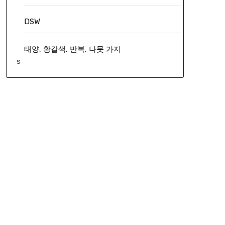
DSW
태양, 황갈색, 반복, 나뭇 가지
s